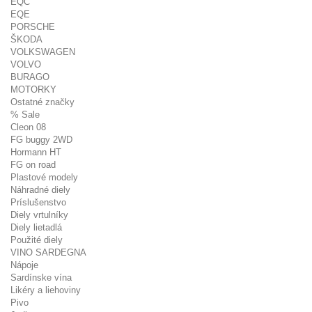
EQC
EQE
PORSCHE
ŠKODA
VOLKSWAGEN
VOLVO
BURAGO
MOTORKY
Ostatné značky
% Sale
Cleon 08
FG buggy 2WD
Hormann HT
FG on road
Plastové modely
Náhradné diely
Príslušenstvo
Diely vrtulníky
Diely lietadlá
Použité diely
VINO SARDEGNA
Nápoje
Sardínske vína
Likéry a liehoviny
Pivo