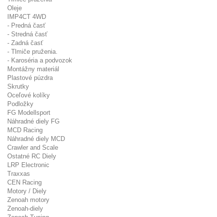
Oleje
IMP4CT 4WD
- Predná časť
- Stredná časť
- Zadná časť
- Tlmiče pruženia.
- Karoséria a podvozok
Montážny materiál
Plastové púzdra
Skrutky
Oceľové kolíky
Podložky
FG Modellsport
Náhradné diely FG
MCD Racing
Náhradné diely MCD
Crawler and Scale
Ostatné RC Diely
LRP Electronic
Traxxas
CEN Racing
Motory / Diely
Zenoah motory
Zenoah-diely