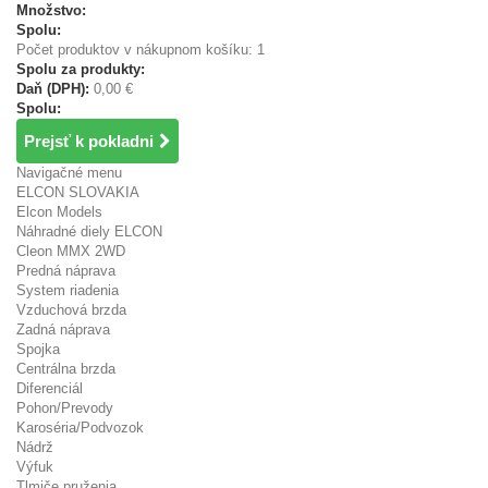
Množstvo:
Spolu:
Počet produktov v nákupnom košíku: 1
Spolu za produkty:
Daň (DPH):
0,00 €
Spolu:
Prejsť k pokladni
Navigačné menu
ELCON SLOVAKIA
Elcon Models
Náhradné diely ELCON
Cleon MMX 2WD
Predná náprava
System riadenia
Vzduchová brzda
Zadná náprava
Spojka
Centrálna brzda
Diferenciál
Pohon/Prevody
Karoséria/Podvozok
Nádrž
Výfuk
Tlmiče pruženia