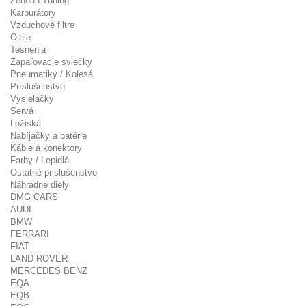
Zenoah-Tuning
Karburátory
Vzduchové filtre
Oleje
Tesnenia
Zapaľovacie sviečky
Pneumatiky / Kolesá
Príslušenstvo
Vysielačky
Servá
Ložiská
Nabíjačky a batérie
Káble a konektory
Farby / Lepidlá
Ostatné prislušenstvo
Náhradné diely
DMG CARS
AUDI
BMW
FERRARI
FIAT
LAND ROVER
MERCEDES BENZ
EQA
EQB