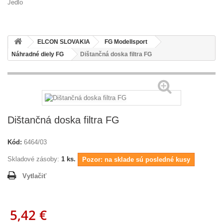
Jedlo
ELCON SLOVAKIA
FG Modellsport
Náhradné diely FG
Dištančná doska filtra FG
Dištančná doska filtra FG
Kód:
6464/03
Skladové zásoby:
1
ks.
Pozor: na sklade sú posledné kusy
Vytlačiť
5,42 €