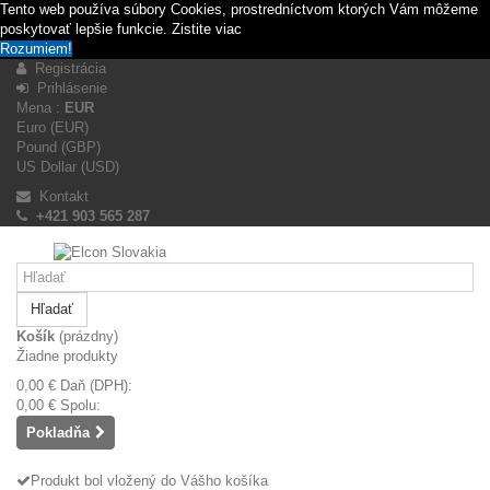
Tento web používa súbory Cookies, prostredníctvom ktorých Vám môžeme
poskytovať lepšie funkcie.
Zistite viac
Rozumiem!
Registrácia
Prihlásenie
Mena :
EUR
Euro (EUR)
Pound (GBP)
US Dollar (USD)
Kontakt
+421 903 565 287
Hľadať
Košík
(prázdny)
Žiadne produkty
0,00 €
Daň (DPH):
0,00 €
Spolu:
Pokladňa
Produkt bol vložený do Vášho košíka