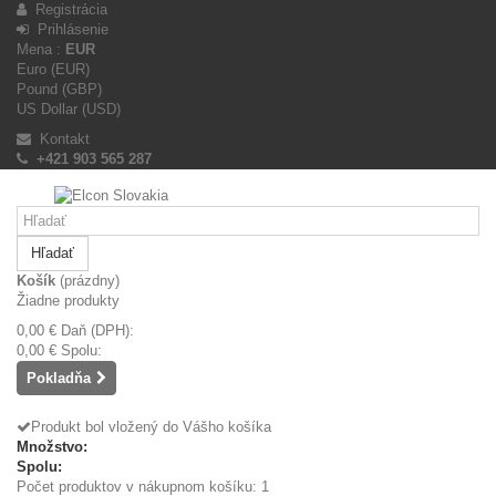
Registrácia
Prihlásenie
Mena :
EUR
Euro (EUR)
Pound (GBP)
US Dollar (USD)
Kontakt
+421 903 565 287
Hľadať
Košík
(prázdny)
Žiadne produkty
0,00 €
Daň (DPH):
0,00 €
Spolu:
Pokladňa
Produkt bol vložený do Vášho košíka
Množstvo:
Spolu:
Počet produktov v nákupnom košíku: 1