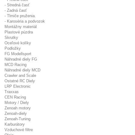
- Stredná časť
- Zadná časť
- Tlmiče pruženia.
- Karoséria a podvozok
Montážny materiál
Plastové púzdra
Skrutky
Oceľové kolíky
Podložky
FG Modellsport
Náhradné diely FG
MCD Racing
Náhradné diely MCD
Crawler and Scale
Ostatné RC Diely
LRP Electronic
Traxxas
CEN Racing
Motory / Diely
Zenoah motory
Zenoah-diely
Zenoah-Tuning
Karburátory
Vzduchové filtre