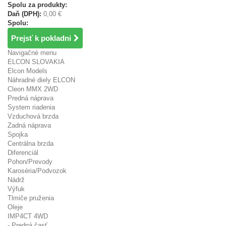
Spolu za produkty:
Daň (DPH):
0,00 €
Spolu:
Prejsť k pokladni
Navigačné menu
ELCON SLOVAKIA
Elcon Models
Náhradné diely ELCON
Cleon MMX 2WD
Predná náprava
System riadenia
Vzduchová brzda
Zadná náprava
Spojka
Centrálna brzda
Diferenciál
Pohon/Prevody
Karoséria/Podvozok
Nádrž
Výfuk
Tlmiče pruženia
Oleje
IMP4CT 4WD
- Predná časť