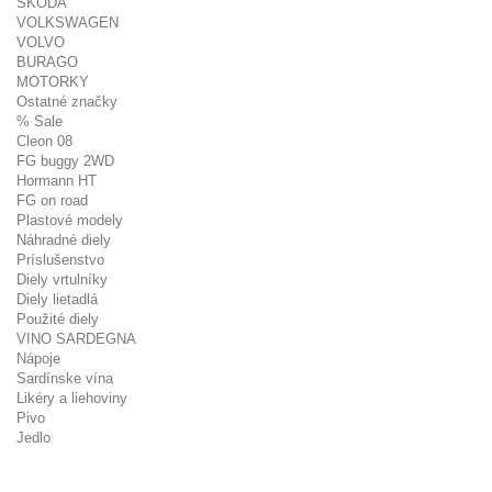
ŠKODA
VOLKSWAGEN
VOLVO
BURAGO
MOTORKY
Ostatné značky
% Sale
Cleon 08
FG buggy 2WD
Hormann HT
FG on road
Plastové modely
Náhradné diely
Príslušenstvo
Diely vrtulníky
Diely lietadlá
Použité diely
VINO SARDEGNA
Nápoje
Sardínske vína
Likéry a liehoviny
Pivo
Jedlo