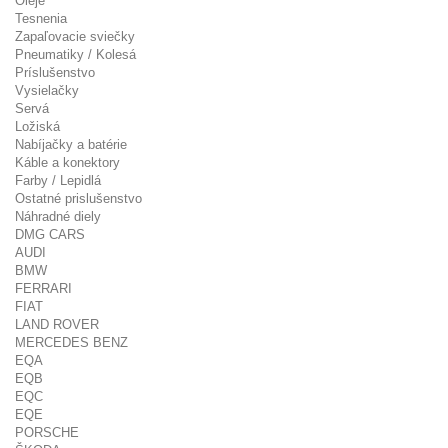
Oleje
Tesnenia
Zapaľovacie sviečky
Pneumatiky / Kolesá
Príslušenstvo
Vysielačky
Servá
Ložiská
Nabíjačky a batérie
Káble a konektory
Farby / Lepidlá
Ostatné prislušenstvo
Náhradné diely
DMG CARS
AUDI
BMW
FERRARI
FIAT
LAND ROVER
MERCEDES BENZ
EQA
EQB
EQC
EQE
PORSCHE