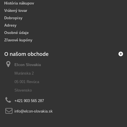
História nákupov
Vrátený tovar
Dobropisy
Adresy
Osobné údaje
Zľavové kupóny
O našom obchode
Elcon Slovakia
Muránska 2
05 001 Revúca
Slovensko
+421 903 565 287
info@elcon-slovakia.sk