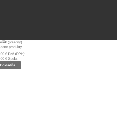
ošík
(prázdny)
iadne produkty
,00 €
Daň (DPH):
,00 €
Spolu:
Pokladňa