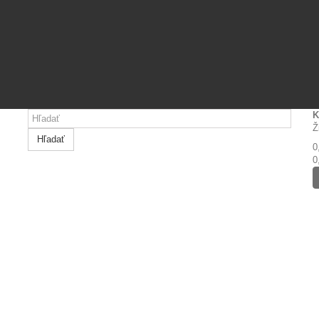
K
Ž
Hľadať
0
0