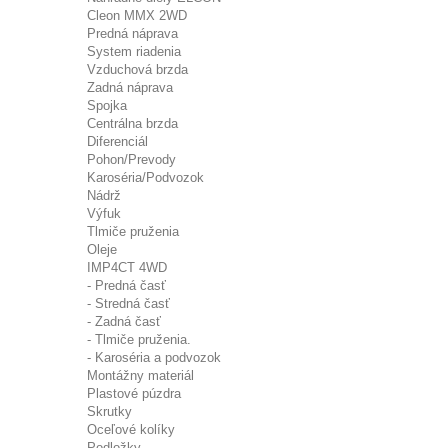
Cleon MMX 2WD
Predná náprava
System riadenia
Vzduchová brzda
Zadná náprava
Spojka
Centrálna brzda
Diferenciál
Pohon/Prevody
Karoséria/Podvozok
Nádrž
Výfuk
Tlmiče pruženia
Oleje
IMP4CT 4WD
- Predná časť
- Stredná časť
- Zadná časť
- Tlmiče pruženia.
- Karoséria a podvozok
Montážny materiál
Plastové púzdra
Skrutky
Oceľové kolíky
Podložky