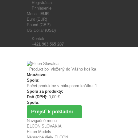
Registrácia
Prihlásenie
Mena :
EUR
Euro (EUR)
Pound (GBP)
US Dollar (USD)
Kontakt
+421 903 565 287
Produkt bol vložený do Vášho košíka
Množstvo:
Spolu:
Počet produktov v nákupnom košíku: 1
Spolu za produkty:
Daň (DPH):
0,00 €
Spolu:
Prejsť k pokladni
Navigačné menu
ELCON SLOVAKIA
Elcon Models
Náhradné diely ELCON