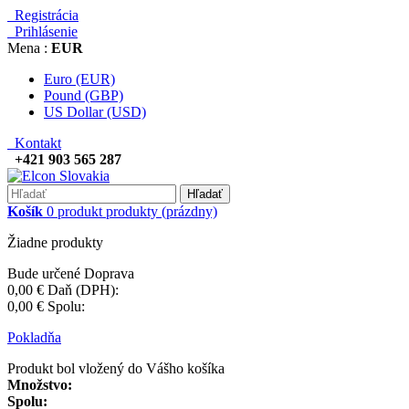
Registrácia
Prihlásenie
Mena :
EUR
Euro (EUR)
Pound (GBP)
US Dollar (USD)
Kontakt
+421 903 565 287
Hľadať
Košík
0
produkt
produkty
(prázdny)
Žiadne produkty
Bude určené
Doprava
0,00 €
Daň (DPH):
0,00 €
Spolu:
Pokladňa
Produkt bol vložený do Vášho košíka
Množstvo:
Spolu: