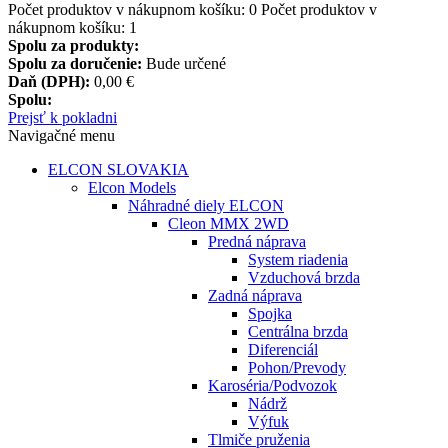
Počet produktov v nákupnom košíku:
0
Počet produktov v
nákupnom košíku: 1
Spolu za produkty:
Spolu za doručenie:
Bude určené
Daň (DPH):
0,00 €
Spolu:
Prejsť k pokladni
Navigačné menu
ELCON SLOVAKIA
Elcon Models
Náhradné diely ELCON
Cleon MMX 2WD
Predná náprava
System riadenia
Vzduchová brzda
Zadná náprava
Spojka
Centrálna brzda
Diferenciál
Pohon/Prevody
Karoséria/Podvozok
Nádrž
Výfuk
Tlmiče pruženia