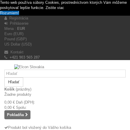
Tento web používa súbory Cookies, prostredníctvom ktorých Vám môžeme
poskytovať lepšie funkcie.
Zistite viac
Rozumiem!
Registrácia
Prihlásenie
Mena :
EUR
Euro (EUR)
Pound (GBP)
US Dollar (USD)
Kontakt
+421 903 565 287
Hľadať
Košík
(prázdny)
Žiadne produkty
0,00 €
Daň (DPH):
0,00 €
Spolu:
Pokladňa
Produkt bol vložený do Vášho košíka