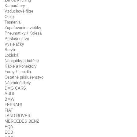
Zenoah-Tuning
Karburátory
Vzduchové filtre
Oleje
Tesnenia
Zapaľovacie sviečky
Pneumatiky / Kolesá
Príslušenstvo
Vysielačky
Servá
Ložiská
Nabíjačky a batérie
Káble a konektory
Farby / Lepidlá
Ostatné prislušenstvo
Náhradné diely
DMG CARS
AUDI
BMW
FERRARI
FIAT
LAND ROVER
MERCEDES BENZ
EQA
EQB