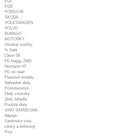
EQC
EQE
PORSCHE
ŠKODA
VOLKSWAGEN
VOLVO
BURAGO
MOTORKY
Ostatné značky
% Sale
Cleon 08
FG buggy 2WD
Hormann HT
FG on road
Plastové modely
Náhradné diely
Príslušenstvo
Diely vrtulníky
Diely lietadlá
Použité diely
VINO SARDEGNA
Nápoje
Sardínske vína
Likéry a liehoviny
Pivo