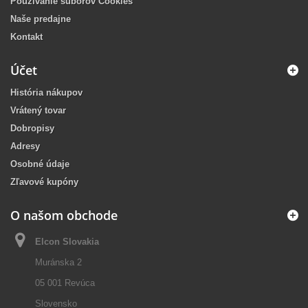
Používanie súborov Cookies
Naše predajne
Kontakt
Účet
História nákupov
Vrátený tovar
Dobropisy
Adresy
Osobné údaje
Zľavové kupóny
O našom obchode
Elcon Slovakia
Muránska 2
05 001 Revúca
Slovensko