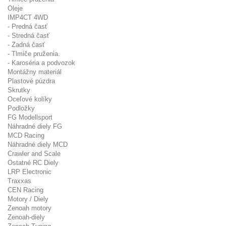
Oleje
IMP4CT 4WD
- Predná časť
- Stredná časť
- Zadná časť
- Tlmiče pruženia.
- Karoséria a podvozok
Montážny materiál
Plastové púzdra
Skrutky
Oceľové kolíky
Podložky
FG Modellsport
Náhradné diely FG
MCD Racing
Náhradné diely MCD
Crawler and Scale
Ostatné RC Diely
LRP Electronic
Traxxas
CEN Racing
Motory / Diely
Zenoah motory
Zenoah-diely