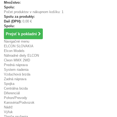
Množstvo:
Spolu:
Počet produktov v nákupnom košíku: 1
Spolu za produkty:
Daň (DPH):
0,00 €
Spolu:
Prejsť k pokladni
Navigačné menu
ELCON SLOVAKIA
Elcon Models
Náhradné diely ELCON
Cleon MMX 2WD
Predná náprava
System riadenia
Vzduchová brzda
Zadná náprava
Spojka
Centrálna brzda
Diferenciál
Pohon/Prevody
Karoséria/Podvozok
Nádrž
Výfuk
Tlmiče pruženia