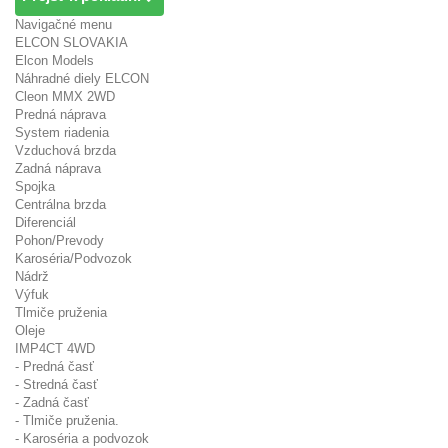
Navigačné menu
ELCON SLOVAKIA
Elcon Models
Náhradné diely ELCON
Cleon MMX 2WD
Predná náprava
System riadenia
Vzduchová brzda
Zadná náprava
Spojka
Centrálna brzda
Diferenciál
Pohon/Prevody
Karoséria/Podvozok
Nádrž
Výfuk
Tlmiče pruženia
Oleje
IMP4CT 4WD
- Predná časť
- Stredná časť
- Zadná časť
- Tlmiče pruženia.
- Karoséria a podvozok