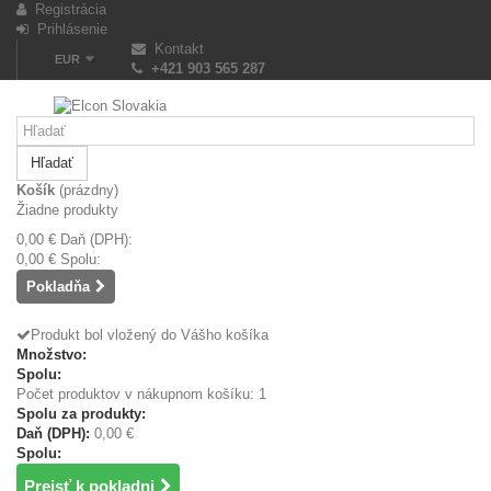
Registrácia
Prihlásenie
Kontakt
EUR
+421 903 565 287
Hľadať
Košík
(prázdny)
Žiadne produkty
0,00 €
Daň (DPH):
0,00 €
Spolu:
Pokladňa
Produkt bol vložený do Vášho košíka
Množstvo:
Spolu:
Počet produktov v nákupnom košíku: 1
Spolu za produkty:
Daň (DPH):
0,00 €
Spolu:
Prejsť k pokladni