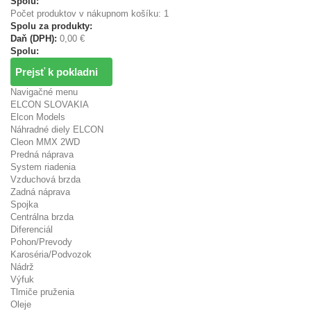
Spolu:
Počet produktov v nákupnom košíku: 1
Spolu za produkty:
Daň (DPH):
0,00 €
Spolu:
Prejsť k pokladni
Navigačné menu
ELCON SLOVAKIA
Elcon Models
Náhradné diely ELCON
Cleon MMX 2WD
Predná náprava
System riadenia
Vzduchová brzda
Zadná náprava
Spojka
Centrálna brzda
Diferenciál
Pohon/Prevody
Karoséria/Podvozok
Nádrž
Výfuk
Tlmiče pruženia
Oleje