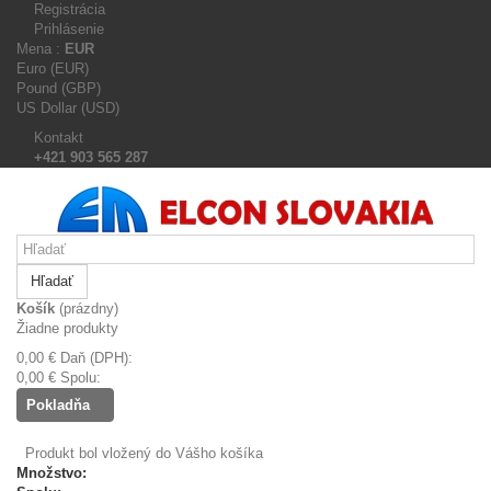
Registrácia
Prihlásenie
Mena :
EUR
Euro (EUR)
Pound (GBP)
US Dollar (USD)
Kontakt
+421 903 565 287
Hľadať
Košík
(prázdny)
Žiadne produkty
0,00 €
Daň (DPH):
0,00 €
Spolu:
Pokladňa
Produkt bol vložený do Vášho košíka
Množstvo: