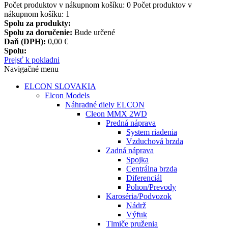
Produkt bol vložený do Vášho košíka
Množstvo:
Spolu:
Počet produktov v nákupnom košíku:
0
Počet produktov v
nákupnom košíku: 1
Spolu za produkty:
Spolu za doručenie:
Bude určené
Daň (DPH):
0,00 €
Spolu:
Prejsť k pokladni
Navigačné menu
ELCON SLOVAKIA
Elcon Models
Náhradné diely ELCON
Cleon MMX 2WD
Predná náprava
System riadenia
Vzduchová brzda
Zadná náprava
Spojka
Centrálna brzda
Diferenciál
Pohon/Prevody
Karoséria/Podvozok