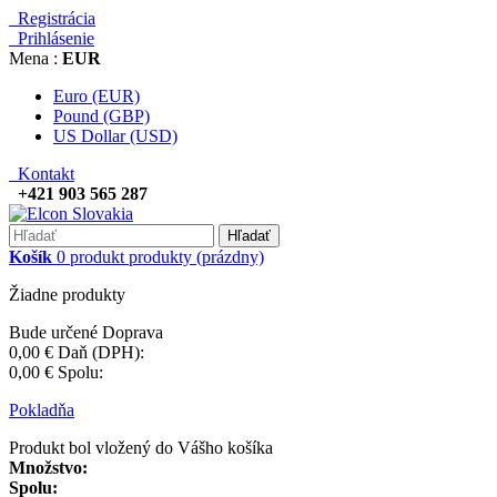
Tento web používa súbory Cookies, prostredníctvom ktorých Vám
môžeme poskytovať lepšie funkcie.
Zistite viac
Rozumiem!
Registrácia
Prihlásenie
Mena :
EUR
Euro (EUR)
Pound (GBP)
US Dollar (USD)
Kontakt
+421 903 565 287
Hľadať
Košík
0
produkt
produkty
(prázdny)
Žiadne produkty
Bude určené
Doprava
0,00 €
Daň (DPH):
0,00 €
Spolu:
Pokladňa