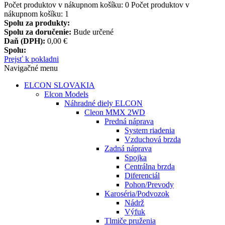
Počet produktov v nákupnom košíku:
0
Počet produktov v
nákupnom košíku: 1
Spolu za produkty:
Spolu za doručenie:
Bude určené
Daň (DPH):
0,00 €
Spolu:
Prejsť k pokladni
Navigačné menu
ELCON SLOVAKIA
Elcon Models
Náhradné diely ELCON
Cleon MMX 2WD
Predná náprava
System riadenia
Vzduchová brzda
Zadná náprava
Spojka
Centrálna brzda
Diferenciál
Pohon/Prevody
Karoséria/Podvozok
Nádrž
Výfuk
Tlmiče pruženia