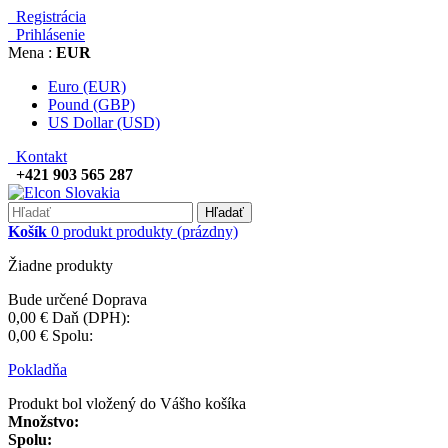
Registrácia
Prihlásenie
Mena :
EUR
Euro (EUR)
Pound (GBP)
US Dollar (USD)
Kontakt
+421 903 565 287
Hľadať
Košík
0
produkt
produkty
(prázdny)
Žiadne produkty
Bude určené
Doprava
0,00 €
Daň (DPH):
0,00 €
Spolu:
Pokladňa
Produkt bol vložený do Vášho košíka
Množstvo:
Spolu: