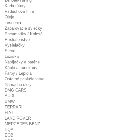
Zenoah-Tuning
Karburátory
Vzduchové filtre
Oleje
Tesnenia
Zapaľovacie sviečky
Pneumatiky / Kolesá
Príslušenstvo
Vysielačky
Servá
Ložiská
Nabíjačky a batérie
Káble a konektory
Farby / Lepidlá
Ostatné prislušenstvo
Náhradné diely
DMG CARS
AUDI
BMW
FERRARI
FIAT
LAND ROVER
MERCEDES BENZ
EQA
EQB