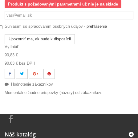
Produkt s požadovanými parametrami už nie je na sklade
Súhlasím so spracovaním osobných údajov -
prehlásenie
Upozorniť ma, ak bude k dispozícii
Vytlačiť
90,83 €
90,83 €
bez DPH
Hodnotenie zákazníkov
Momentálne žiadne príspevky (názory) od zákazníkov.
Náš katalóg