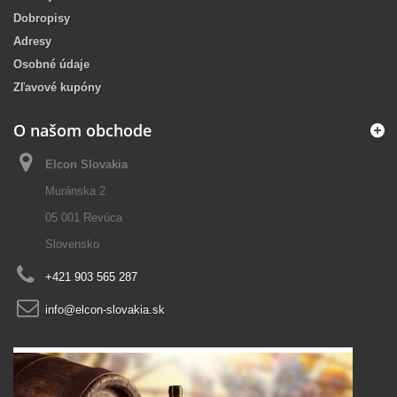
Dobropisy
Adresy
Osobné údaje
Zľavové kupóny
O našom obchode
Elcon Slovakia
Muránska 2
05 001 Revúca
Slovensko
+421 903 565 287
info@elcon-slovakia.sk