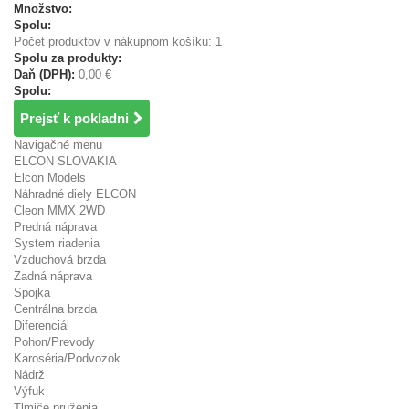
Množstvo:
Spolu:
Počet produktov v nákupnom košíku: 1
Spolu za produkty:
Daň (DPH):
0,00 €
Spolu:
Prejsť k pokladni
Navigačné menu
ELCON SLOVAKIA
Elcon Models
Náhradné diely ELCON
Cleon MMX 2WD
Predná náprava
System riadenia
Vzduchová brzda
Zadná náprava
Spojka
Centrálna brzda
Diferenciál
Pohon/Prevody
Karoséria/Podvozok
Nádrž
Výfuk
Tlmiče pruženia