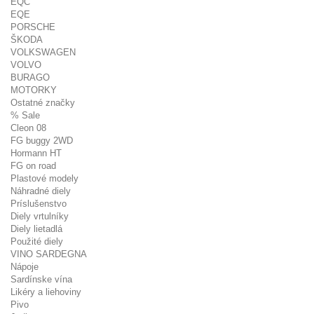
EQC
EQE
PORSCHE
ŠKODA
VOLKSWAGEN
VOLVO
BURAGO
MOTORKY
Ostatné značky
% Sale
Cleon 08
FG buggy 2WD
Hormann HT
FG on road
Plastové modely
Náhradné diely
Príslušenstvo
Diely vrtulníky
Diely lietadlá
Použité diely
VINO SARDEGNA
Nápoje
Sardínske vína
Likéry a liehoviny
Pivo