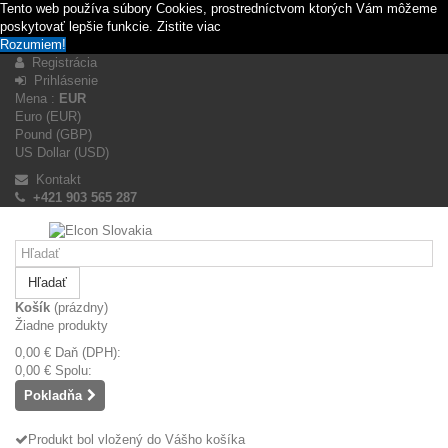
Tento web používa súbory Cookies, prostredníctvom ktorých Vám môžeme
poskytovať lepšie funkcie.
Zistite viac
Rozumiem!
Registrácia
Prihlásenie
Mena :
EUR
Euro (EUR)
Pound (GBP)
US Dollar (USD)
Kontakt
+421 903 565 287
Hľadať
Košík
(prázdny)
Žiadne produkty
0,00 €
Daň (DPH):
0,00 €
Spolu:
Pokladňa
Produkt bol vložený do Vášho košíka