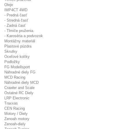
Oleje
IMP4CT 4WD
- Predná časť
- Stredná časť
- Zadná časť
- Tlmiče pruženia.
- Karoséria a podvozok
Montážny materiál
Plastové púzdra
Skrutky
Oceľové kolíky
Podložky
FG Modellsport
Náhradné diely FG
MCD Racing
Náhradné diely MCD
Crawler and Scale
Ostatné RC Diely
LRP Electronic
Traxxas
CEN Racing
Motory / Diely
Zenoah motory
Zenoah-diely