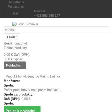
Registrácia
Prihlásenie
Kontakt
EUR
+421 903 565 287
Hľadať
Košík
(prázdny)
Žiadne produkty
0,00 €
Daň (DPH):
0,00 €
Spolu:
Pokladňa
Produkt bol vložený do Vášho košíka
Množstvo:
Spolu:
Počet produktov v nákupnom košíku: 1
Spolu za produkty:
Daň (DPH):
0,00 €
Spolu:
Prejsť k pokladni