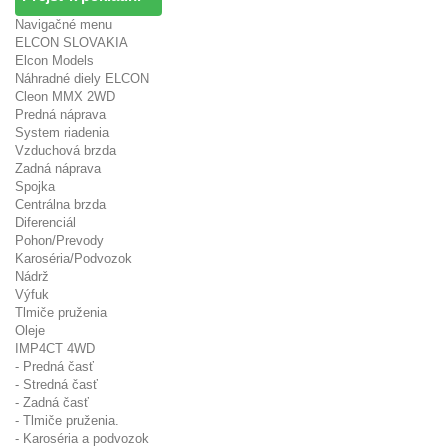
Navigačné menu
ELCON SLOVAKIA
Elcon Models
Náhradné diely ELCON
Cleon MMX 2WD
Predná náprava
System riadenia
Vzduchová brzda
Zadná náprava
Spojka
Centrálna brzda
Diferenciál
Pohon/Prevody
Karoséria/Podvozok
Nádrž
Výfuk
Tlmiče pruženia
Oleje
IMP4CT 4WD
- Predná časť
- Stredná časť
- Zadná časť
- Tlmiče pruženia.
- Karoséria a podvozok