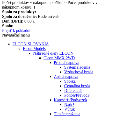
Počet produktov v nákupnom košíku:
0
Počet produktov v
nákupnom košíku: 1
Spolu za produkty:
Spolu za doručenie:
Bude určené
Daň (DPH):
0,00 €
Spolu:
Prejsť k pokladni
Navigačné menu
ELCON SLOVAKIA
Elcon Models
Náhradné diely ELCON
Cleon MMX 2WD
Predná náprava
System riadenia
Vzduchová brzda
Zadná náprava
Spojka
Centrálna brzda
Diferenciál
Pohon/Prevody
Karoséria/Podvozok
Nádrž
Výfuk
Tlmiče pruženia