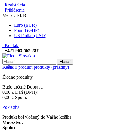
Registrácia
Prihlásenie
Mena :
EUR
Euro (EUR)
Pound (GBP)
US Dollar (USD)
Kontakt
+421 903 565 287
Hľadať
Košík
0
produkt
produkty
(prázdny)
Žiadne produkty
Bude určené
Doprava
0,00 €
Daň (DPH):
0,00 €
Spolu:
Pokladňa
Produkt bol vložený do Vášho košíka
Množstvo:
Spolu: