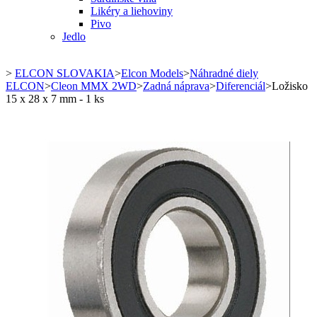
Likéry a liehoviny
Pivo
Jedlo
>
ELCON SLOVAKIA
>
Elcon Models
>
Náhradné diely
ELCON
>
Cleon MMX 2WD
>
Zadná náprava
>
Diferenciál
>
Ložisko
15 x 28 x 7 mm - 1 ks