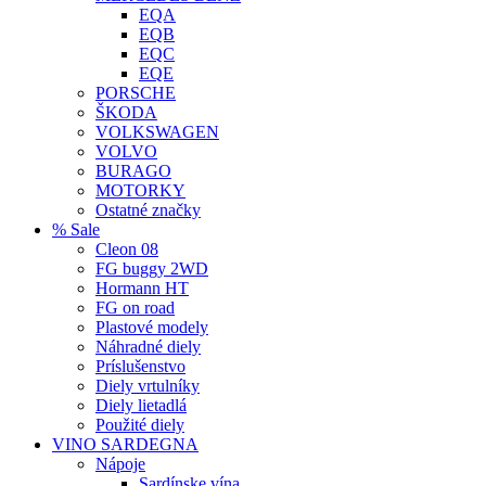
EQA
EQB
EQC
EQE
PORSCHE
ŠKODA
VOLKSWAGEN
VOLVO
BURAGO
MOTORKY
Ostatné značky
% Sale
Cleon 08
FG buggy 2WD
Hormann HT
FG on road
Plastové modely
Náhradné diely
Príslušenstvo
Diely vrtulníky
Diely lietadlá
Použité diely
VINO SARDEGNA
Nápoje
Sardínske vína