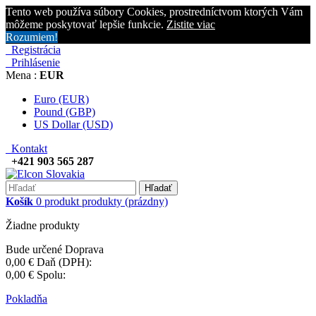
Tento web používa súbory Cookies, prostredníctvom ktorých Vám
môžeme poskytovať lepšie funkcie.
Zistite viac
Rozumiem!
Registrácia
Prihlásenie
Mena :
EUR
Euro (EUR)
Pound (GBP)
US Dollar (USD)
Kontakt
+421 903 565 287
Hľadať
Košík
0
produkt
produkty
(prázdny)
Žiadne produkty
Bude určené
Doprava
0,00 €
Daň (DPH):
0,00 €
Spolu:
Pokladňa