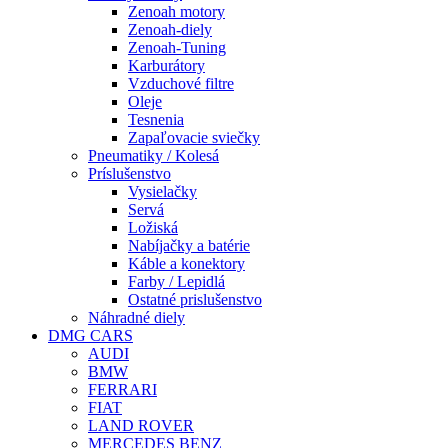
Zenoah motory
Zenoah-diely
Zenoah-Tuning
Karburátory
Vzduchové filtre
Oleje
Tesnenia
Zapaľovacie sviečky
Pneumatiky / Kolesá
Príslušenstvo
Vysielačky
Servá
Ložiská
Nabíjačky a batérie
Káble a konektory
Farby / Lepidlá
Ostatné prislušenstvo
Náhradné diely
DMG CARS
AUDI
BMW
FERRARI
FIAT
LAND ROVER
MERCEDES BENZ