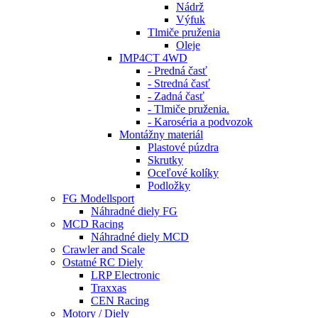
Nádrž
Výfuk
Tlmiče pruženia
Oleje
IMP4CT 4WD
- Predná časť
- Stredná časť
- Zadná časť
- Tlmiče pruženia.
- Karoséria a podvozok
Montážny materiál
Plastové púzdra
Skrutky
Oceľové kolíky
Podložky
FG Modellsport
Náhradné diely FG
MCD Racing
Náhradné diely MCD
Crawler and Scale
Ostatné RC Diely
LRP Electronic
Traxxas
CEN Racing
Motory / Diely