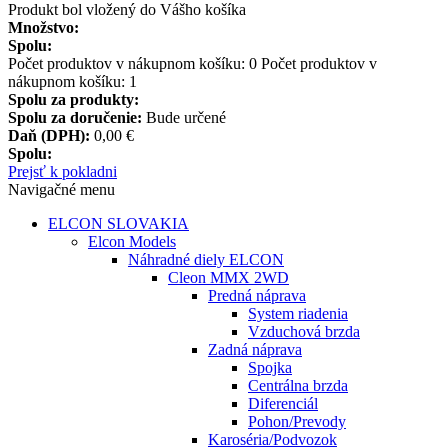
Produkt bol vložený do Vášho košíka
Množstvo:
Spolu:
Počet produktov v nákupnom košíku:
0
Počet produktov v
nákupnom košíku: 1
Spolu za produkty:
Spolu za doručenie:
Bude určené
Daň (DPH):
0,00 €
Spolu:
Prejsť k pokladni
Navigačné menu
ELCON SLOVAKIA
Elcon Models
Náhradné diely ELCON
Cleon MMX 2WD
Predná náprava
System riadenia
Vzduchová brzda
Zadná náprava
Spojka
Centrálna brzda
Diferenciál
Pohon/Prevody
Karoséria/Podvozok