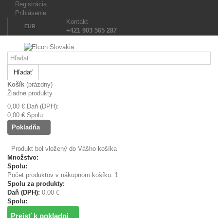
Registrácia
Prihlásenie
Kontakt
EUR
+421 903 565 287
Hľadať
Košík
(prázdny)
Žiadne produkty
0,00 €
Daň (DPH):
0,00 €
Spolu:
Pokladňa
Produkt bol vložený do Vášho košíka
Množstvo:
Spolu:
Počet produktov v nákupnom košíku: 1
Spolu za produkty:
Daň (DPH):
0,00 €
Spolu:
Prejsť k pokladni