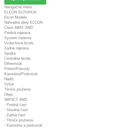
Navigačné menu
ELCON SLOVAKIA
Elcon Models
Náhradné diely ELCON
Cleon MMX 2WD
Predná náprava
System riadenia
Vzduchová brzda
Zadná náprava
Spojka
Centrálna brzda
Diferenciál
Pohon/Prevody
Karoséria/Podvozok
Nádrž
Výfuk
Tlmiče pruženia
Oleje
IMP4CT 4WD
- Predná časť
- Stredná časť
- Zadná časť
- Tlmiče pruženia.
- Karoséria a podvozok