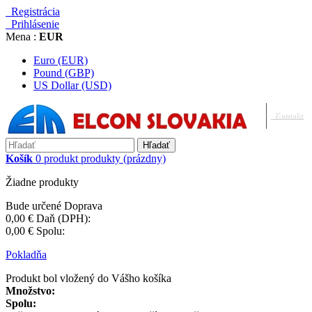
Registrácia
Prihlásenie
Mena :
EUR
Euro (EUR)
Pound (GBP)
US Dollar (USD)
Kontakt
Hľadať
Košík
0
produkt
produkty
(prázdny)
Žiadne produkty
Bude určené
Doprava
0,00 €
Daň (DPH):
0,00 €
Spolu:
Pokladňa
Produkt bol vložený do Vášho košíka
Množstvo:
Spolu: