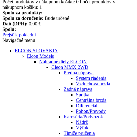
Počet produktov v nákupnom košíku:
0
Počet produktov v
nákupnom košíku: 1
Spolu za produkty:
Spolu za doručenie:
Bude určené
Daň (DPH):
0,00 €
Spolu:
Prejsť k pokladni
Navigačné menu
ELCON SLOVAKIA
Elcon Models
Náhradné diely ELCON
Cleon MMX 2WD
Predná náprava
System riadenia
Vzduchová brzda
Zadná náprava
Spojka
Centrálna brzda
Diferenciál
Pohon/Prevody
Karoséria/Podvozok
Nádrž
Výfuk
Tlmiče pruženia