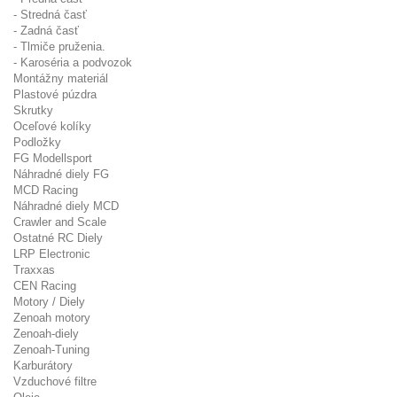
- Stredná časť
- Zadná časť
- Tlmiče pruženia.
- Karoséria a podvozok
Montážny materiál
Plastové púzdra
Skrutky
Oceľové kolíky
Podložky
FG Modellsport
Náhradné diely FG
MCD Racing
Náhradné diely MCD
Crawler and Scale
Ostatné RC Diely
LRP Electronic
Traxxas
CEN Racing
Motory / Diely
Zenoah motory
Zenoah-diely
Zenoah-Tuning
Karburátory
Vzduchové filtre