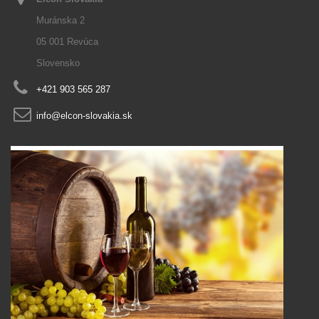
Muránska 2
05 001 Revúca
Slovensko
+421 903 565 287
info@elcon-slovakia.sk