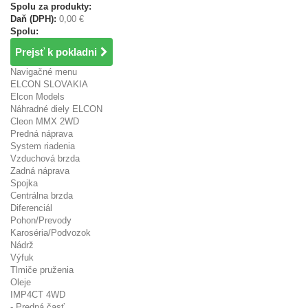
Spolu za produkty:
Daň (DPH):
0,00 €
Spolu:
Prejsť k pokladni
Navigačné menu
ELCON SLOVAKIA
Elcon Models
Náhradné diely ELCON
Cleon MMX 2WD
Predná náprava
System riadenia
Vzduchová brzda
Zadná náprava
Spojka
Centrálna brzda
Diferenciál
Pohon/Prevody
Karoséria/Podvozok
Nádrž
Výfuk
Tlmiče pruženia
Oleje
IMP4CT 4WD
- Predná časť