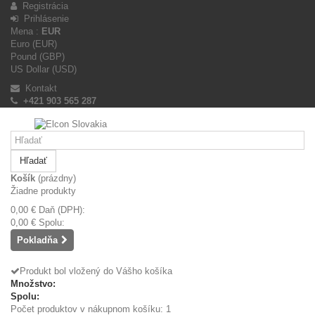
Registrácia
Prihlásenie
Mena :
EUR
Euro (EUR)
Pound (GBP)
US Dollar (USD)
Kontakt
+421 903 565 287
Hľadať
Košík
(prázdny)
Žiadne produkty
0,00 €
Daň (DPH):
0,00 €
Spolu:
Pokladňa
Produkt bol vložený do Vášho košíka
Množstvo:
Spolu:
Počet produktov v nákupnom košíku: 1