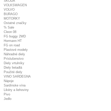
ŠKODA
VOLKSWAGEN
VOLVO
BURAGO
MOTORKY
Ostatné značky
% Sale
Cleon 08
FG buggy 2WD
Hormann HT
FG on road
Plastové modely
Náhradné diely
Príslušenstvo
Diely vrtulníky
Diely lietadlá
Použité diely
VINO SARDEGNA
Nápoje
Sardínske vína
Likéry a liehoviny
Pivo
Jedlo