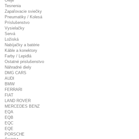
Oleje
Tesnenia
Zapaľovacie sviečky
Pneumatiky / Kolesá
Príslušenstvo
Vysielačky
Servá
Ložiská
Nabíjačky a batérie
Káble a konektory
Farby / Lepidlá
Ostatné prislušenstvo
Náhradné diely
DMG CARS
AUDI
BMW
FERRARI
FIAT
LAND ROVER
MERCEDES BENZ
EQA
EQB
EQC
EQE
PORSCHE