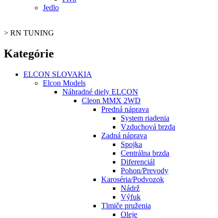
Jedlo
>
RN TUNING
Kategórie
ELCON SLOVAKIA
Elcon Models
Náhradné diely ELCON
Cleon MMX 2WD
Predná náprava
System riadenia
Vzduchová brzda
Zadná náprava
Spojka
Centrálna brzda
Diferenciál
Pohon/Prevody
Karoséria/Podvozok
Nádrž
Výfuk
Tlmiče pruženia
Oleje