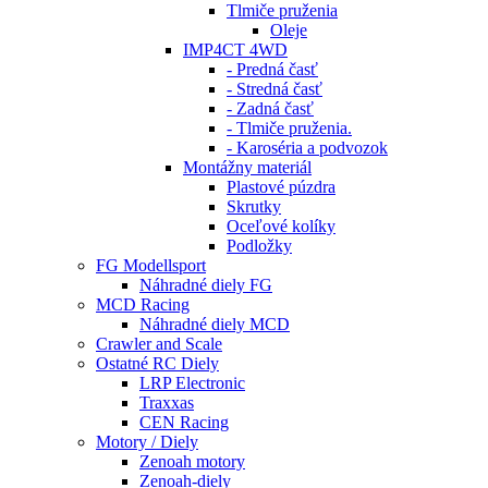
Tlmiče pruženia
Oleje
IMP4CT 4WD
- Predná časť
- Stredná časť
- Zadná časť
- Tlmiče pruženia.
- Karoséria a podvozok
Montážny materiál
Plastové púzdra
Skrutky
Oceľové kolíky
Podložky
FG Modellsport
Náhradné diely FG
MCD Racing
Náhradné diely MCD
Crawler and Scale
Ostatné RC Diely
LRP Electronic
Traxxas
CEN Racing
Motory / Diely
Zenoah motory
Zenoah-diely