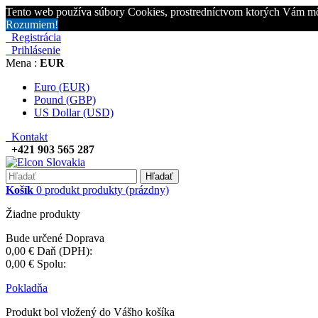
Tento web používa súbory Cookies, prostredníctvom ktorých Vám mô
Rozumiem!
Registrácia
Prihlásenie
Mena :
EUR
Euro (EUR)
Pound (GBP)
US Dollar (USD)
Kontakt
+421 903 565 287
Hľadať
Košík
0
produkt
produkty
(prázdny)
Žiadne produkty
Bude určené
Doprava
0,00 €
Daň (DPH):
0,00 €
Spolu:
Pokladňa
Produkt bol vložený do Vášho košíka