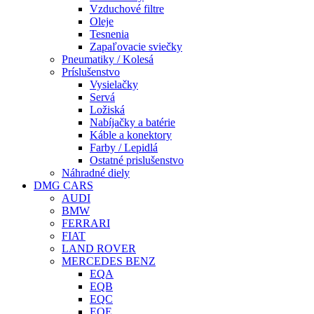
Vzduchové filtre
Oleje
Tesnenia
Zapaľovacie sviečky
Pneumatiky / Kolesá
Príslušenstvo
Vysielačky
Servá
Ložiská
Nabíjačky a batérie
Káble a konektory
Farby / Lepidlá
Ostatné prislušenstvo
Náhradné diely
DMG CARS
AUDI
BMW
FERRARI
FIAT
LAND ROVER
MERCEDES BENZ
EQA
EQB
EQC
EQE