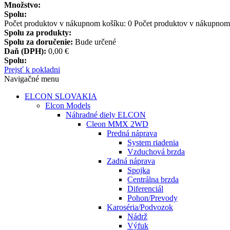
Množstvo:
Spolu:
Počet produktov v nákupnom košíku:
0
Počet produktov v nákupnom 
Spolu za produkty:
Spolu za doručenie:
Bude určené
Daň (DPH):
0,00 €
Spolu:
Prejsť k pokladni
Navigačné menu
ELCON SLOVAKIA
Elcon Models
Náhradné diely ELCON
Cleon MMX 2WD
Predná náprava
System riadenia
Vzduchová brzda
Zadná náprava
Spojka
Centrálna brzda
Diferenciál
Pohon/Prevody
Karoséria/Podvozok
Nádrž
Výfuk