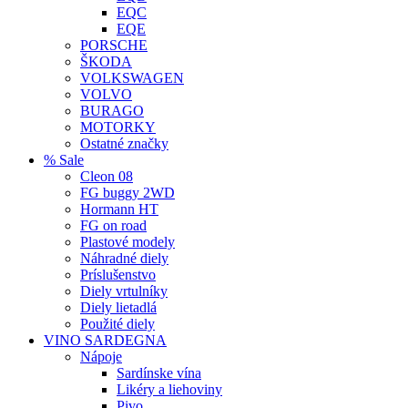
EQC
EQE
PORSCHE
ŠKODA
VOLKSWAGEN
VOLVO
BURAGO
MOTORKY
Ostatné značky
% Sale
Cleon 08
FG buggy 2WD
Hormann HT
FG on road
Plastové modely
Náhradné diely
Príslušenstvo
Diely vrtulníky
Diely lietadlá
Použité diely
VINO SARDEGNA
Nápoje
Sardínske vína
Likéry a liehoviny
Pivo