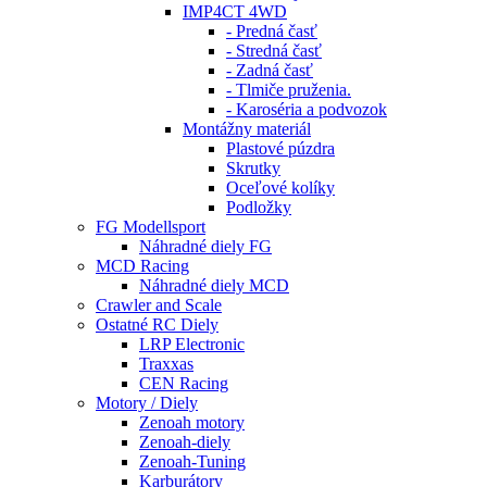
IMP4CT 4WD
- Predná časť
- Stredná časť
- Zadná časť
- Tlmiče pruženia.
- Karoséria a podvozok
Montážny materiál
Plastové púzdra
Skrutky
Oceľové kolíky
Podložky
FG Modellsport
Náhradné diely FG
MCD Racing
Náhradné diely MCD
Crawler and Scale
Ostatné RC Diely
LRP Electronic
Traxxas
CEN Racing
Motory / Diely
Zenoah motory
Zenoah-diely
Zenoah-Tuning
Karburátory