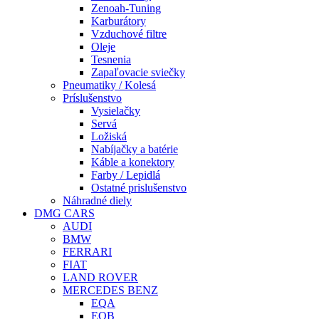
Zenoah-Tuning
Karburátory
Vzduchové filtre
Oleje
Tesnenia
Zapaľovacie sviečky
Pneumatiky / Kolesá
Príslušenstvo
Vysielačky
Servá
Ložiská
Nabíjačky a batérie
Káble a konektory
Farby / Lepidlá
Ostatné prislušenstvo
Náhradné diely
DMG CARS
AUDI
BMW
FERRARI
FIAT
LAND ROVER
MERCEDES BENZ
EQA
EQB