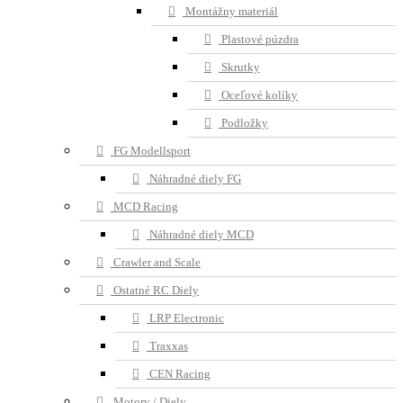
Montážny materiál
Plastové púzdra
Skrutky
Oceľové kolíky
Podložky
FG Modellsport
Náhradné diely FG
MCD Racing
Náhradné diely MCD
Crawler and Scale
Ostatné RC Diely
LRP Electronic
Traxxas
CEN Racing
Motory / Diely