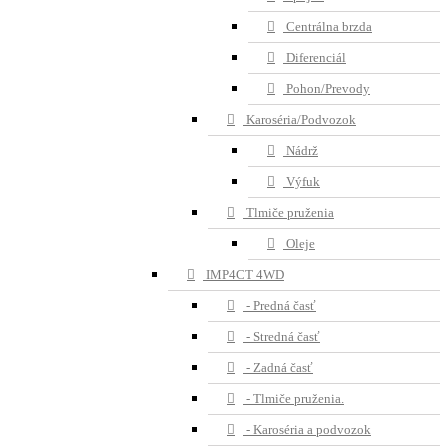
Centrálna brzda
Diferenciál
Pohon/Prevody
Karoséria/Podvozok
Nádrž
Výfuk
Tlmiče pruženia
Oleje
IMP4CT 4WD
- Predná časť
- Stredná časť
- Zadná časť
- Tlmiče pruženia.
- Karoséria a podvozok