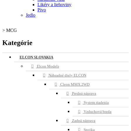
Likéry a liehoviny
Pivo
Jedlo
>
MCG
Kategórie
ELCON SLOVAKIA
Elcon Models
Náhradné diely ELCON
Cleon MMX 2WD
Predná náprava
System riadenia
Vzduchová brzda
Zadná náprava
Spojka