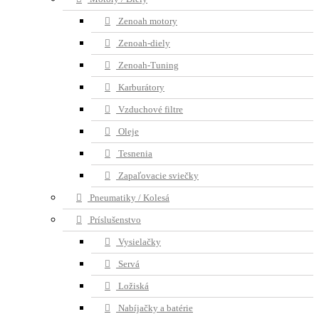
Zenoah motory
Zenoah-diely
Zenoah-Tuning
Karburátory
Vzduchové filtre
Oleje
Tesnenia
Zapaľovacie sviečky
Pneumatiky / Kolesá
Príslušenstvo
Vysielačky
Servá
Ložiská
Nabíjačky a batérie