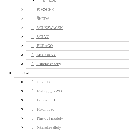
EQE
PORSCHE
ŠKODA
VOLKSWAGEN
VOLVO
BURAGO
MOTORKY
Ostatné značky
% Sale
Cleon 08
FG buggy 2WD
Hormann HT
FG on road
Plastové modely
Náhradné diely