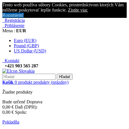
Tento web používa súbory Cookies, prostredníctvom ktorých Vám
môžeme poskytovať lepšie funkcie.
Zistite viac
Rozumiem!
Registrácia
Prihlásenie
Mena :
EUR
Euro (EUR)
Pound (GBP)
US Dollar (USD)
Kontakt
+421 903 565 287
Hľadať
Košík
0
produkt
produkty
(prázdny)
Žiadne produkty
Bude určené
Doprava
0,00 €
Daň (DPH):
0,00 €
Spolu:
Pokladňa