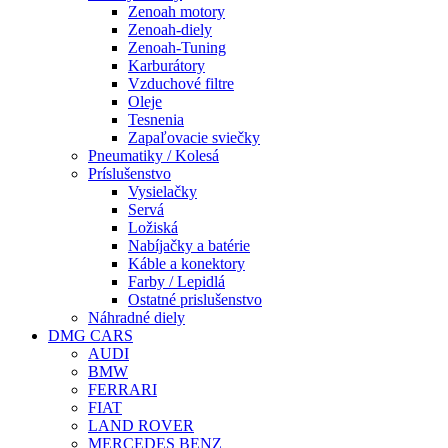
Zenoah motory
Zenoah-diely
Zenoah-Tuning
Karburátory
Vzduchové filtre
Oleje
Tesnenia
Zapaľovacie sviečky
Pneumatiky / Kolesá
Príslušenstvo
Vysielačky
Servá
Ložiská
Nabíjačky a batérie
Káble a konektory
Farby / Lepidlá
Ostatné prislušenstvo
Náhradné diely
DMG CARS
AUDI
BMW
FERRARI
FIAT
LAND ROVER
MERCEDES BENZ