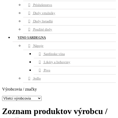
Príslušenstvo
Diely vrtulníky
Diely lietadlá
Použité diely
VINO SARDEGNA
Nápoje
Sardínske vína
Likéry a liehoviny
Pivo
Jedlo
Výrobcovia / značky
Zoznam produktov výrobcu /