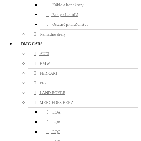
Káble a konektory
Farby / Lepidlá
Ostatné prislušenstvo
Náhradné diely
DMG CARS
AUDI
BMW
FERRARI
FIAT
LAND ROVER
MERCEDES BENZ
EQA
EQB
EQC