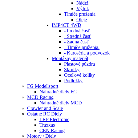
Nádrž
Výfuk
Tlmiče pruženia
Oleje
IMP4CT 4WD
- Predná časť
- Stredná časť
- Zadná časť
- Tlmiče pruženia.
- Karoséria a podvozok
Montážny materiál
Plastové púzdra
Skrutky
Oceľové kolíky
Podložky
FG Modellsport
Náhradné diely FG
MCD Racing
Náhradné diely MCD
Crawler and Scale
Ostatné RC Diely
LRP Electronic
Traxxas
CEN Racing
Motory / Diely