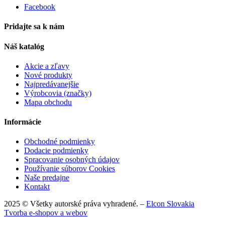
Facebook
Pridajte sa k nám
Náš katalóg
Akcie a zľavy
Nové produkty
Najpredávanejšie
Výrobcovia (značky)
Mapa obchodu
Informácie
Obchodné podmienky
Dodacie podmienky
Spracovanie osobných údajov
Používanie súborov Cookies
Naše predajne
Kontakt
2025 © Všetky autorské práva vyhradené. –
Elcon Slovakia
Tvorba e-shopov a webov