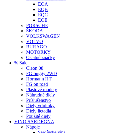
EQA
EQB
EQC
EQE
PORSCHE
ŠKODA
VOLKSWAGEN
VOLVO
BURAGO
MOTORKY
Ostatné značky
% Sale
Cleon 08
FG buggy 2WD
Hormann HT
FG on road
Plastové modely
Náhradné diely
Príslušenstvo
Diely vrtulníky
Diely lietadlá
Použité diely
VINO SARDEGNA
Nápoje
Sardínske vína