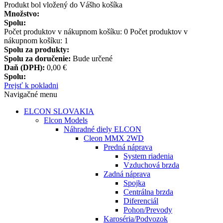
Produkt bol vložený do Vášho košíka
Množstvo:
Spolu:
Počet produktov v nákupnom košíku:
0
Počet produktov v
nákupnom košíku: 1
Spolu za produkty:
Spolu za doručenie:
Bude určené
Daň (DPH):
0,00 €
Spolu:
Prejsť k pokladni
Navigačné menu
ELCON SLOVAKIA
Elcon Models
Náhradné diely ELCON
Cleon MMX 2WD
Predná náprava
System riadenia
Vzduchová brzda
Zadná náprava
Spojka
Centrálna brzda
Diferenciál
Pohon/Prevody
Karoséria/Podvozok