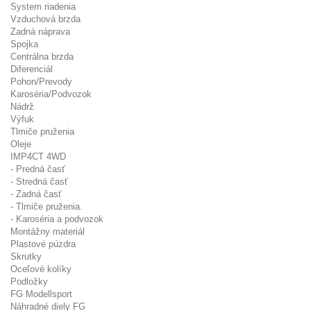
System riadenia
Vzduchová brzda
Zadná náprava
Spojka
Centrálna brzda
Diferenciál
Pohon/Prevody
Karoséria/Podvozok
Nádrž
Výfuk
Tlmiče pruženia
Oleje
IMP4CT 4WD
- Predná časť
- Stredná časť
- Zadná časť
- Tlmiče pruženia.
- Karoséria a podvozok
Montážny materiál
Plastové púzdra
Skrutky
Oceľové kolíky
Podložky
FG Modellsport
Náhradné diely FG