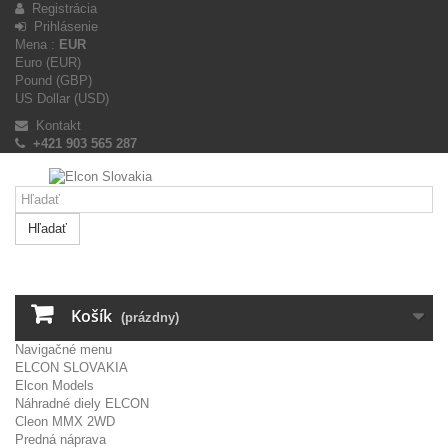
Registrácia
Prihlásenie
Mena :
EUR
Euro (EUR)
Pound (GBP)
US Dollar (USD)
Kontakt
+421 903 565 287
Hľadať
Košík
(prázdny)
Navigačné menu
ELCON SLOVAKIA
Elcon Models
Náhradné diely ELCON
Cleon MMX 2WD
Predná náprava