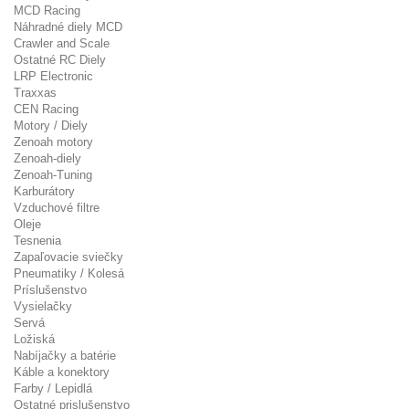
MCD Racing
Náhradné diely MCD
Crawler and Scale
Ostatné RC Diely
LRP Electronic
Traxxas
CEN Racing
Motory / Diely
Zenoah motory
Zenoah-diely
Zenoah-Tuning
Karburátory
Vzduchové filtre
Oleje
Tesnenia
Zapaľovacie sviečky
Pneumatiky / Kolesá
Príslušenstvo
Vysielačky
Servá
Ložiská
Nabíjačky a batérie
Káble a konektory
Farby / Lepidlá
Ostatné prislušenstvo