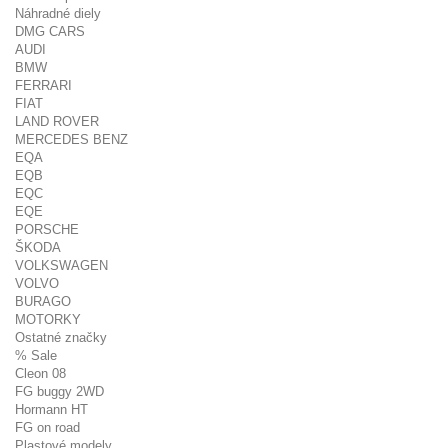
Náhradné diely
DMG CARS
AUDI
BMW
FERRARI
FIAT
LAND ROVER
MERCEDES BENZ
EQA
EQB
EQC
EQE
PORSCHE
ŠKODA
VOLKSWAGEN
VOLVO
BURAGO
MOTORKY
Ostatné značky
% Sale
Cleon 08
FG buggy 2WD
Hormann HT
FG on road
Plastové modely