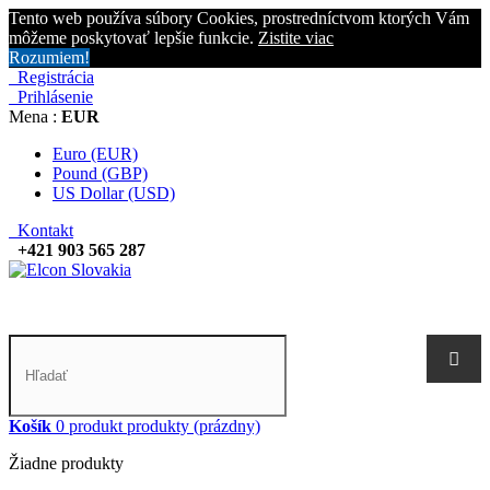
Tento web používa súbory Cookies, prostredníctvom ktorých Vám
môžeme poskytovať lepšie funkcie.
Zistite viac
Rozumiem!
Registrácia
Prihlásenie
Mena :
EUR
Euro (EUR)
Pound (GBP)
US Dollar (USD)
Kontakt
+421 903 565 287
Košík
0
produkt
produkty
(prázdny)
Žiadne produkty