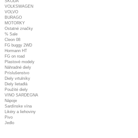
ŠKODA
VOLKSWAGEN
VOLVO
BURAGO
MOTORKY
Ostatné značky
% Sale
Cleon 08
FG buggy 2WD
Hormann HT
FG on road
Plastové modely
Náhradné diely
Príslušenstvo
Diely vrtulníky
Diely lietadlá
Použité diely
VINO SARDEGNA
Nápoje
Sardínske vína
Likéry a liehoviny
Pivo
Jedlo