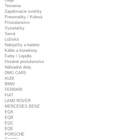
Oleje
Tesnenia
Zapaľovacie sviečky
Pneumatiky / Kolesá
Príslušenstvo
Vysielačky
Servá
Ložiská
Nabíjačky a batérie
Káble a konektory
Farby / Lepidlá
Ostatné prislušenstvo
Náhradné diely
DMG CARS
AUDI
BMW
FERRARI
FIAT
LAND ROVER
MERCEDES BENZ
EQA
EQB
EQC
EQE
PORSCHE