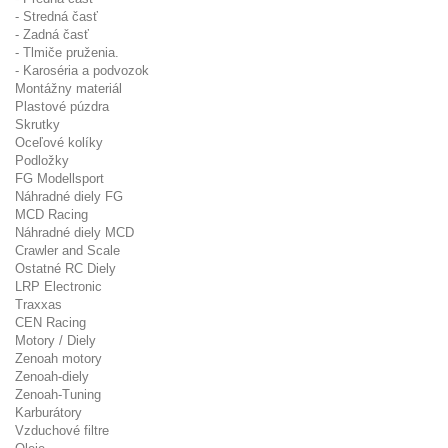
- Stredná časť
- Zadná časť
- Tlmiče pruženia.
- Karoséria a podvozok
Montážny materiál
Plastové púzdra
Skrutky
Oceľové kolíky
Podložky
FG Modellsport
Náhradné diely FG
MCD Racing
Náhradné diely MCD
Crawler and Scale
Ostatné RC Diely
LRP Electronic
Traxxas
CEN Racing
Motory / Diely
Zenoah motory
Zenoah-diely
Zenoah-Tuning
Karburátory
Vzduchové filtre