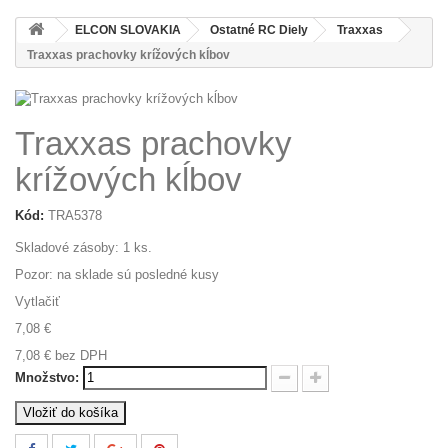
ELCON SLOVAKIA
Ostatné RC Diely
Traxxas
Traxxas prachovky krížových kĺbov
Traxxas prachovky
krížových kĺbov
Kód:
TRA5378
Skladové zásoby:
1
ks.
Pozor: na sklade sú posledné kusy
Vytlačiť
7,08 €
7,08 €
bez DPH
Množstvo:
Vložiť do košíka