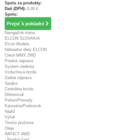
Spolu za produkty:
Daň (DPH):
0,00 €
Spolu:
Prejsť k pokladni
Navigačné menu
ELCON SLOVAKIA
Elcon Models
Náhradné diely ELCON
Cleon MMX 2WD
Predná náprava
System riadenia
Vzduchová brzda
Zadná náprava
Spojka
Centrálna brzda
Diferenciál
Pohon/Prevody
Karoséria/Podvozok
Nádrž
Výfuk
Tlmiče pruženia
Oleje
IMP4CT 4WD
- Predná časť