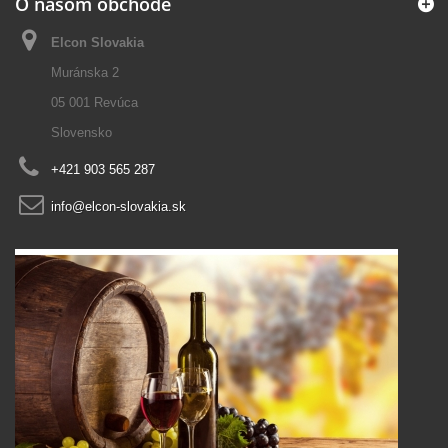
O našom obchode
Elcon Slovakia
Muránska 2
05 001 Revúca
Slovensko
+421 903 565 287
info@elcon-slovakia.sk