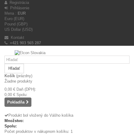
Registrácia
Prihlásenie
Mena :
EUR
Euro (EUR)
Pound (GBP)
US Dollar (USD)
Kontakt
+421 903 565 287
Hľadať
Košík
(prázdny)
Žiadne produkty
0,00 €
Daň (DPH):
0,00 €
Spolu:
Pokladňa
Produkt bol vložený do Vášho košíka
Množstvo:
Spolu:
Počet produktov v nákupnom košíku: 1