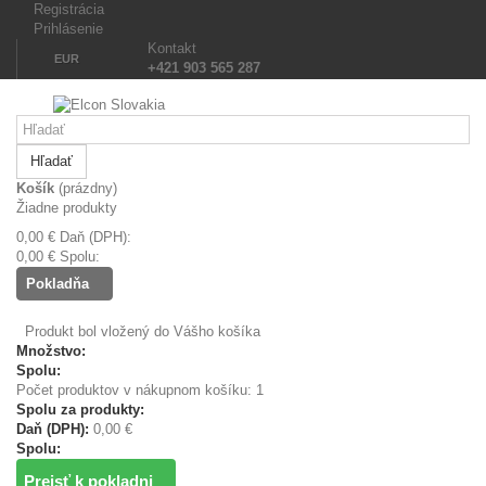
Registrácia
Prihlásenie
Kontakt
EUR
+421 903 565 287
Hľadať
Košík
(prázdny)
Žiadne produkty
0,00 €
Daň (DPH):
0,00 €
Spolu:
Pokladňa
Produkt bol vložený do Vášho košíka
Množstvo:
Spolu:
Počet produktov v nákupnom košíku: 1
Spolu za produkty:
Daň (DPH):
0,00 €
Spolu:
Prejsť k pokladni