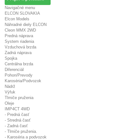
Navigačné menu
ELCON SLOVAKIA
Elcon Models
Náhradné diely ELCON
Cleon MMX 2WD
Predná náprava
System riadenia
Vzduchová brzda
Zadná náprava
Spojka
Centrálna brzda
Diferenciál
Pohon/Prevody
Karoséria/Podvozok
Nádrž
Výfuk
Tlmiče pruženia
Oleje
IMP4CT 4WD
- Predná časť
- Stredná časť
- Zadná časť
- Tlmiče pruženia.
- Karoséria a podvozok