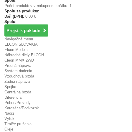
Spolu:
Počet produktov v nákupnom košíku: 1
Spolu za produkty:
Daň (DPH):
0,00 €
Spolu:
Prejsť k pokladni
Navigačné menu
ELCON SLOVAKIA
Elcon Models
Náhradné diely ELCON
Cleon MMX 2WD
Predná náprava
System riadenia
Vzduchová brzda
Zadná náprava
Spojka
Centrálna brzda
Diferenciál
Pohon/Prevody
Karoséria/Podvozok
Nádrž
Výfuk
Tlmiče pruženia
Oleje