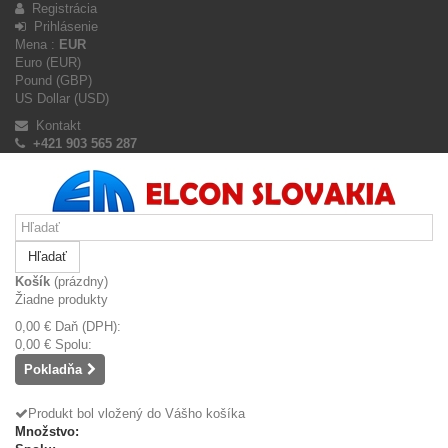
Registrácia
Prihlásenie
Mena :
EUR
Euro (EUR)
Pound (GBP)
US Dollar (USD)
Kontakt
+421 903 565 287
Hľadať
Košík
(prázdny)
Žiadne produkty
0,00 €
Daň (DPH):
0,00 €
Spolu:
Pokladňa
Produkt bol vložený do Vášho košíka
Množstvo: