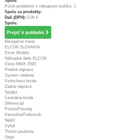
Spolu:
Počet produktov v nákupnom košíku: 1
Spolu za produkty:
Daň (DPH):
0,00 €
Spolu:
Prejsť k pokladni
Navigačné menu
ELCON SLOVAKIA
Elcon Models
Náhradné diely ELCON
Cleon MMX 2WD
Predná náprava
System riadenia
Vzduchová brzda
Zadná náprava
Spojka
Centrálna brzda
Diferenciál
Pohon/Prevody
Karoséria/Podvozok
Nádrž
Výfuk
Tlmiče pruženia
Oleje