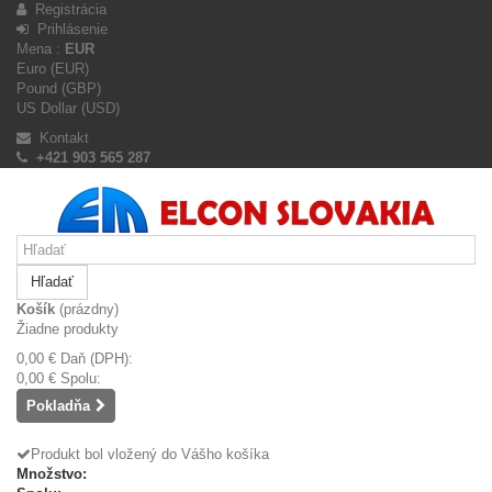
Registrácia
Prihlásenie
Mena :
EUR
Euro (EUR)
Pound (GBP)
US Dollar (USD)
Kontakt
+421 903 565 287
Hľadať
Košík
(prázdny)
Žiadne produkty
0,00 €
Daň (DPH):
0,00 €
Spolu:
Pokladňa
Produkt bol vložený do Vášho košíka
Množstvo: