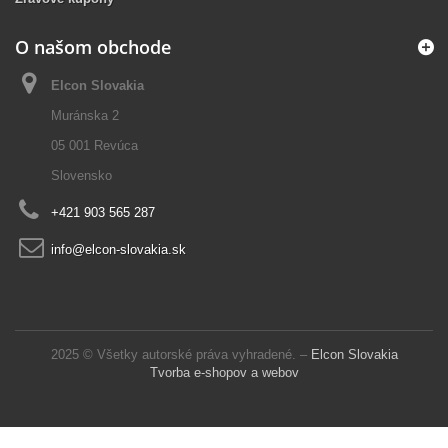
O našom obchode
Elcon Slovakia
Muránska 2
05 001 Revúca
Slovensko
+421 903 565 287
info@elcon-slovakia.sk
2025 © Všetky autorské práva vyhradené. –
Elcon Slovakia
Tvorba e-shopov a webov