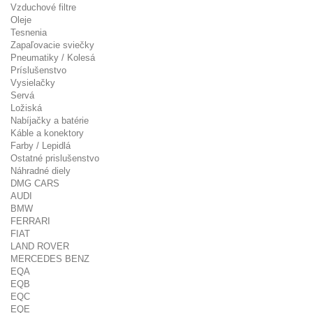
Vzduchové filtre
Oleje
Tesnenia
Zapaľovacie sviečky
Pneumatiky / Kolesá
Príslušenstvo
Vysielačky
Servá
Ložiská
Nabíjačky a batérie
Káble a konektory
Farby / Lepidlá
Ostatné prislušenstvo
Náhradné diely
DMG CARS
AUDI
BMW
FERRARI
FIAT
LAND ROVER
MERCEDES BENZ
EQA
EQB
EQC
EQE