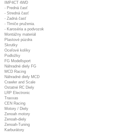
IMP4CT 4WD
- Predná časť
- Stredná časť
- Zadná časť
- Tlmiče pruženia.
- Karoséria a podvozok
Montážny materiál
Plastové púzdra
Skrutky
Oceľové kolíky
Podložky
FG Modellsport
Náhradné diely FG
MCD Racing
Náhradné diely MCD
Crawler and Scale
Ostatné RC Diely
LRP Electronic
Traxxas
CEN Racing
Motory / Diely
Zenoah motory
Zenoah-diely
Zenoah-Tuning
Karburátory