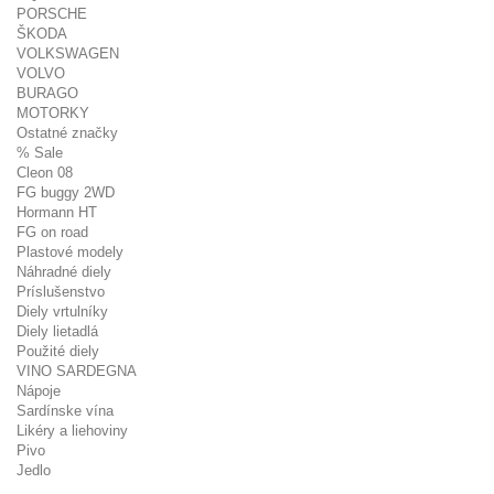
PORSCHE
ŠKODA
VOLKSWAGEN
VOLVO
BURAGO
MOTORKY
Ostatné značky
% Sale
Cleon 08
FG buggy 2WD
Hormann HT
FG on road
Plastové modely
Náhradné diely
Príslušenstvo
Diely vrtulníky
Diely lietadlá
Použité diely
VINO SARDEGNA
Nápoje
Sardínske vína
Likéry a liehoviny
Pivo
Jedlo